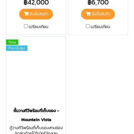
฿42,000
฿6,700
Hand Made จากทางทีมช่าง
พื้นที่ ด้วยลวดลายที่สวยงาม
ชำนาญการพิเศษของทาง Siam
มาตรฐานจากทาง Siam
สั่งซื้อสินค้า
สั่งซื้อสินค้า
Woodland
Woodland
เปรียบเทียบ
เปรียบเทียบ
New
Pre-Order
ชั้นวางทีวีพร้อมที่เก็บของ -
Mountain Vista
ตู้วางทีวีพร้อมที่เก็บของสามช่อง
ปิดผิวด้วยไม้วีเนียร์จัดลาย