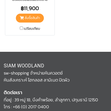
ลวดลายภูเขา มาพร้อมกับบานพับ
฿11,900
แบบ Soft Close ใช้งานง่าย ลงตัว
ทุกพื้นที่
สั่งซื้อสินค้า
เปรียบเทียบ
SIAM WOODLAND
sw-shopping จำหน่ายหินควอตช์
หินสังเคราะห์ ไฮกลอส ลามิเนต ปิดผิว
ติดต่อเรา
ที่อยู่ : 39 หมู่ 18, บึงคำพร้อย, ลำลูกกา, ปทุมธานี 12150
โทร :
+66 (0) 2017 0400