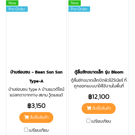
New
New
Pre-Order
Pre-Order
บ้านซ่อนซน - Baan Son Son
ตู้ลิ้นชักขนาดเล็ก รุ่น Bloom
ตู้ลิ้นชักขนาดเล็กปิดผิวไม้วีเนียร์ ที่
Type-A
ถูกออกแบบมาให้ใช้งานในพื้นที่
บ้านซ่อนซน Type A บ้านแมวดีไซน์
จำกัด แต่เก็บของได้เยอะ เหมาะ
฿12,100
แปลกตาจากทาง สยาม วู้ดแลนด์
สำหรับใช้เป็นตู้ข้างเตียง หรือใต้โต๊ะ
สร้างขึ้นเพื่อให้น้อง ๆ ได้มีบ้านที่
ทำงาน ฯลฯ
฿3,150
แข็งแรงและสวยงาม ปิดผิวด้วยไม้
สั่งซื้อสินค้า
วีเนียร์ตัดสีดำอันเป็นเอกลักษณ์
สั่งซื้อสินค้า
เปรียบเทียบ
เปรียบเทียบ