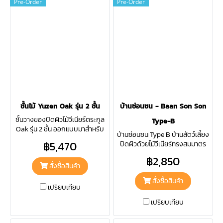
Pre-Order
Pre-Order
ชั้นไม้ Yuzen Oak รุ่น 2 ชั้น
บ้านซ่อนซน - Baan Son Son
ชั้นวางของปิดผิวไม้วีเนียร์ตระกูล
Type-B
Oak รุ่น 2 ชั้น ออกแบบมาสำหรับ
บ้านซ่อนซน Type B บ้านสัตว์เลี้ยง
วางสิ่งของตั้งโชว์ หรือวางหนังสือ
฿5,470
ปิดผิวด้วยไม้วีเนียร์ทรงสมมาตร
สมุดหรือของต่าง ๆ ได้อย่างลงตัว
ออกแบบอย่างมีสไตล์ เลเซอร์ชื่อ
฿2,850
ของน้องที่หน้าบ้านได้ แข็งแรง
สั่งซื้อสินค้า
ปลอดภัย ใช้งานได้ยาวนาน
สั่งซื้อสินค้า
เปรียบเทียบ
เปรียบเทียบ