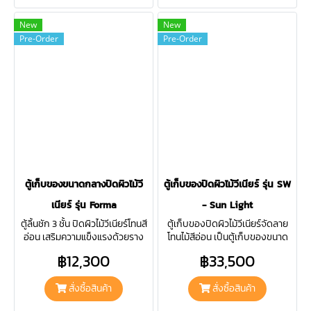
New
New
Pre-Order
Pre-Order
ตู้เก็บของขนาดกลางปิดผิวไม้วี
ตู้เก็บของปิดผิวไม้วีเนียร์ รุ่น SW
เนียร์ รุ่น Forma
- Sun Light
ตู้ลิ้นชัก 3 ชั้น ปิดผิวไม้วีเนียร์โทนสี
ตู้เก็บของปิดผิวไม้วีเนียร์จัดลาย
อ่อน เสริมความแข็งแรงด้วยราง
โทนไม้สีอ่อน เป็นตู้เก็บของขนาด
สไลด์แบบ Soft Close ใช้งานเงียบ
ใหญ่ด้านในแบ่งออกเป็น 2 ชั้นเท่า
฿12,300
฿33,500
นุ่มนวล ช่วยให้ห้องของคุณเป็น
กัน ช่วยจัดระเบียบพื้นที่ภายในบ้าน
ระเบียบมากยิ่งขึ้น
และตกแต่งภายในห้อง
สั่งซื้อสินค้า
สั่งซื้อสินค้า