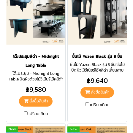
โต๊ะประชุมสีดำ - Midnight
ชั้นไม้ Yuzen Black รุ่น 3 ชั้น
ชั้นไม้ Yuzen Black รุ่น 3 ชั้น ชั้นไม้
Long Table
ปิดผิวไม้วีเนียร์โอ๊คสีดำ เสี้ยนลาย
โต๊ะประชุม - Midnight Long
ภูเขา พัฒนาจาก Yuzen Black รุ่น
฿9,640
Table ปิดผิวด้วยไม้วีเนียร์โอ๊คสีดำ
2 ชั้น เพิ่มชั้นวางให้วางของได้มาก
เคลือบผิวหน้าด้วยสารเคลือบ
ยิ่งขึ้น
฿9,580
Water Based แข็งแรง ทนทาน ใช้
สั่งซื้อสินค้า
งานได้ยาวนาน
สั่งซื้อสินค้า
เปรียบเทียบ
เปรียบเทียบ
New
New