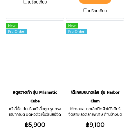
เปรียบเทียบ
เปรียบเทียบ
New
New
Pre-Order
Pre-Order
สตูลวางเท้า รุ่น Prismatic
โต๊ะกลมขนาดเล็ก รุ่น Harbor
Cube
Clam
เก้าอี้นั่งเล่นหรือเก้าอี้สตูล รูปทรง
โต๊ะกลมขนาดเล็กปิดผิวไม้วีเนียร์
เรขาคณิต ปิดผิวด้วยไม้วีเนียร์จัด
จัดลาย ลวดลายพิเศษ ด้านข้างปิด
ลาย เหมาะสำหรับการตกแต่งห้อง
ผิวด้วยลามิเนตผิว Texture พิเศษ
฿5,900
฿9,100
ให้ดูมีลูกเล่นมากยิ่งขึ้น
เหมาะสำหรับการใช้งานในทุกพื้นที่