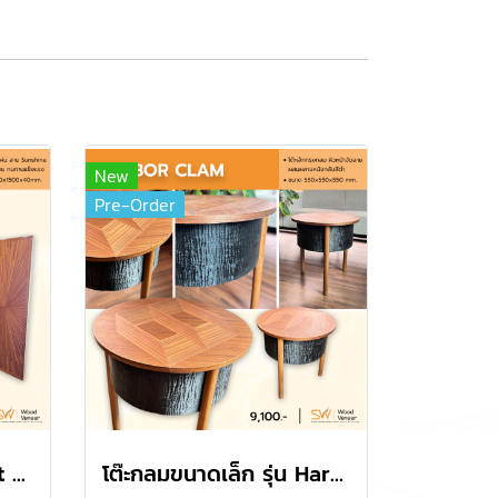
New
Pre-Order
ฉากกั้นห้อง รุ่น Radiant Sunburst
โต๊ะกลมขนาดเล็ก รุ่น Harbor Clam