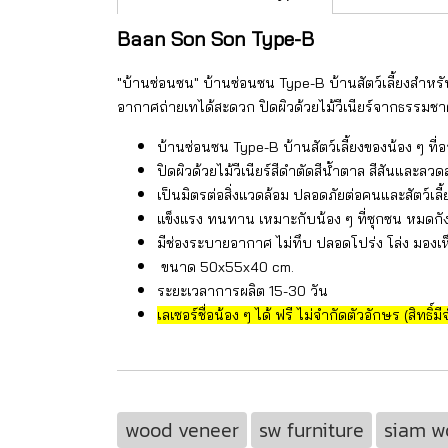
Baan Son Son Type-B
"บ้านซ่อนซน" บ้านซ่อนซน Type-B บ้านสัตว์เลี้ยงสำหร
อากาศถ่ายเทได้สะดวก ปิดผิวด้วยไม้วีเนียร์จากธรรมช
บ้านซ่อนซน Type-B บ้านสัตว์เลี้ยงของน้อง ๆ ที
ปิดผิวด้วยไม้วีเนียร์สีดำตัดสีน้ำตาล สีสันและล
เป็นมิตรต่อสิ่งแวดล้อม ปลอดภัยต่อคนและสัตว์เล
แข็งแรง ทนทาน เหมาะกับน้อง ๆ ที่ซุกซน หมดกัง
มีช่องระบายอากาศ ไม่ทึบ ปลอดโปร่ง โล่ง มอง
ขนาด 50x55x40 cm.
ระยะเวลาการผลิต 15-30 วัน
เลเซอร์ชื่อน้อง ๆ ได้ ฟรี ไม่จำกัดตัวอักษร (สิทธิ
wood veneer
sw furniture
siam w