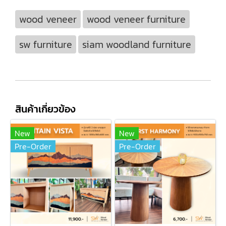
wood veneer
wood veneer furniture
sw furniture
siam woodland furniture
สินค้าเกี่ยวข้อง
New
New
Pre-Order
Pre-Order