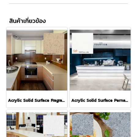
สินค้าเกี่ยวข้อง
Acrylic Solid Surface Fragranza S106 หินสังเคราะห์สีครีม
Acrylic Solid Surface Perna White S001 หินสังเคราะห์สีขาว