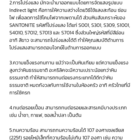
2.การโปร่งแสง มักจะนำมาออกแบบโดยการจัดแสงรูปแบบ
Indirect light คือการให้ความสว่างโดยวิธีใช้แสงสะท้อน ซ่อน
ไฟ เพื่อลดการใช้โคมไฟจากเพดานได้ ส่วนหินสังเคราะห์ของ
SANTONITE รหัสที่โปร่งแสง ได้แก่ S001, S301, S309, S1001,
S4010, S7012, S7013 และ S7014 ซึ่งส่วนใหญ่รหัสที่มีสีอ่อน
อาทิ สีขาว จะสามารถโปร่งแสงได้ดี ทำให้คุณสมบัติด้านการ
โปร่งแสงสามารถตอบโจทย์ในด้านการออกแบบ
3.ความแข็งแรงทนทาน แม้ว่าจะเป็นหินเทียม แต่ความแข็งแรง
สูงกว่าหินธรรมชาติ อะคริลิคจะมีความเปราะน้อยกว่าหิน
ธรรมชาติ ทำให้สามารถทนต่อแรงกระแทกได้ดีกว่าหิน
ธรรมชาติ หมดกังวลกับการใช้งานในห้องครัว อาทิ ครัวไทยที่มี
การใช้ครก
4.ทนต่อรอยเปื้อน สามารถทนต่อรอยและสารเคมีบางประเภท
เช่น น้ำชา, กาแฟ, ซอสน้ำปลา เป็นต้น
5.ทนความร้อน สามารถทนความร้อนได้ 107 องศาเซลเซียส
(225f) รอยไหม้เล็กที่ความร้อนไม่เกิน 107 องศา เช่น ความ