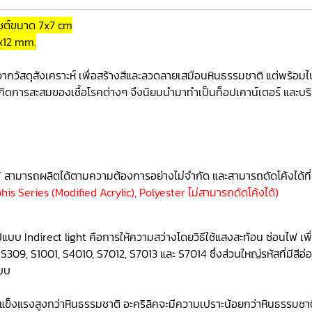
งไซต์ขนาด 7x7 cm
x12 mm.
ำจากวัสดุสังเคราะห์ เพื่อสร้างสีและลวดลายเสมือนหินธรรมชาติ แต่พร้อม
่เกิดการสะสมของเชื้อโรคต่างๆ จึงนิยมนำมาทำเป็นท็อปเคาน์เตอร์ และบ
้ง” สามารถผลิตได้ตามความต้องการอย่างไม่จำกัด และสามารถดัดโค้งได้ที่เ
phis Series (Modified Acrylic), Polyester ไม่สามารถดัดโค้งได้)
 Indirect light คือการให้ความสว่างโดยวิธีใช้แสงสะท้อน ซ่อนไฟ เพื
S309, S1001, S4010, S7012, S7013 และ S7014 ซึ่งส่วนใหญ่รหัสที่มีสีอ่
บบ
แข็งแรงสูงกว่าหินธรรมชาติ อะคริลิคจะมีความเปราะน้อยกว่าหินธรรมชา