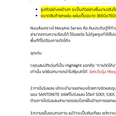
รูปตัวอย่างหน้าปก จะเป็นตัวอย่างชิ้นงานจริ
ขนาดสินค้ายกแผ่น แผ่นเต็มขนาด 3660x760
หินนสังเคราะห์ Morphis Series คือ หินประดิษฐ์ที่ท
สามารถทนความร้อนได้ ไร้รอยต่อ ไม่มีรูพรุนทำให้ไม
พื้นที่ที่ไม่ต้องการดัดโค้ง
จุดเด่น
1.คุณสมบัติเด่นที่เป็น Highlight แรกคือ “การดัดโค
เท่านั้น แต่ยังสามารถนำไปหุ้มเสาได้
(ยกเว้นรุ่น Mor
2.การโปร่งแสง มักจะนำมาออกแบบโดยการจัดแสงรูปแบบ
ของ SANTONITE รหัสที่โปร่งแสง ได้แก่ S001, S301, 
ด้านการโปร่งแสงสามารถตอบโจทย์ในด้านการออกแ
3.ความแข็งแรงทนทาน แม้ว่าจะเป็นหินเทียม แต่ความ