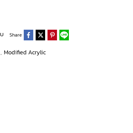
ยบ
Share
์
Modified Acrylic
,