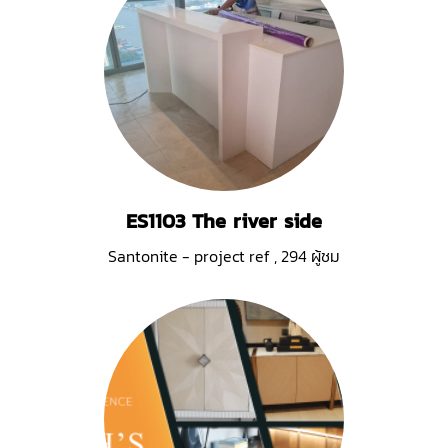
ES1103 The river side
Santonite - project ref
,
294 ผู้ชม