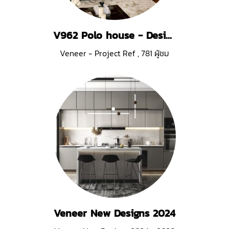
V962 Polo house - Design by PATA
Veneer - Project Ref
,
781 ผู้ชม
Veneer New Designs 2024