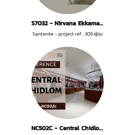
S7032 - Nirvana Ekkamai Ramintra
Santonite - project ref
,
309 ผู้ชม
NC502C - Central Chidlom