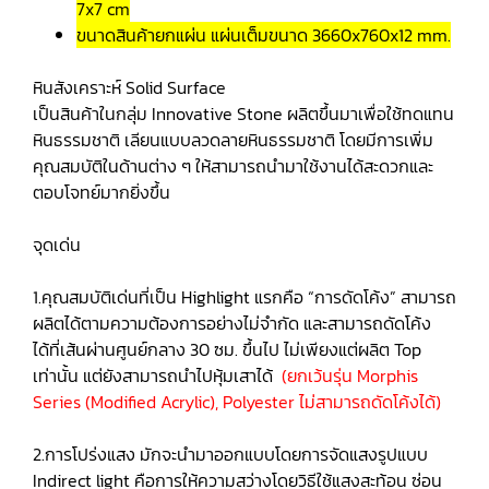
7x7 cm
ขนาดสินค้ายกแผ่น แผ่นเต็มขนาด 3660x760x12 mm.
หินสังเคราะห์ Solid Surface
เป็นสินค้าในกลุ่ม Innovative Stone ผลิตขึ้นมาเพื่อใช้ทดแทน
หินธรรมชาติ เลียนแบบลวดลายหินธรรมชาติ โดยมีการเพิ่ม
คุณสมบัติในด้านต่าง ๆ ให้สามารถนำมาใช้งานได้สะดวกและ
ตอบโจทย์มากยิ่งขึ้น
จุดเด่น
1.คุณสมบัติเด่นที่เป็น Highlight แรกคือ “การดัดโค้ง” สามารถ
ผลิตได้ตามความต้องการอย่างไม่จำกัด และสามารถดัดโค้ง
ได้ที่เส้นผ่านศูนย์กลาง 30 ซม. ขึ้นไป ไม่เพียงแต่ผลิต Top
เท่านั้น แต่ยังสามารถนำไปหุ้มเสาได้
(ยกเว้นรุ่น Morphis
Series (Modified Acrylic), Polyester ไม่สามารถดัดโค้งได้)
2.การโปร่งแสง มักจะนำมาออกแบบโดยการจัดแสงรูปแบบ
Indirect light คือการให้ความสว่างโดยวิธีใช้แสงสะท้อน ซ่อน