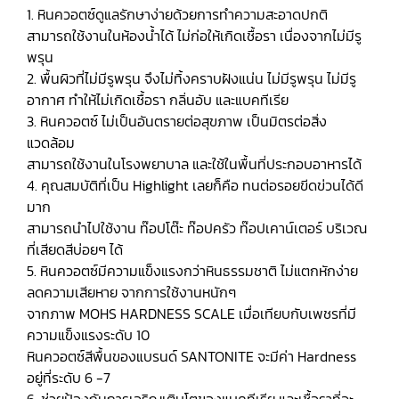
1. หินควอตซ์ดูแลรักษาง่ายด้วยการทำความสะอาดปกติ
สามารถใช้งานในห้องน้ำได้ ไม่ก่อให้เกิดเชื้อรา เนื่องจากไม่มีรู
พรุน
2. พื้นผิวที่ไม่มีรูพรุน จึงไม่ทิ้งคราบฝังแน่น ไม่มีรูพรุน ไม่มีรู
อากาศ ทำให้ไม่เกิดเชื้อรา กลิ่นอับ และแบคทีเรีย
3. หินควอตซ์ ไม่เป็นอันตรายต่อสุขภาพ เป็นมิตรต่อสิ่ง
แวดล้อม
สามารถใช้งานในโรงพยาบาล และใช้ในพื้นที่ประกอบอาหารได้
4. คุณสมบัติที่เป็น Highlight เลยก็คือ ทนต่อรอยขีดข่วนได้ดี
มาก
สามารถนำไปใช้งาน ท๊อปโต๊ะ ท๊อปครัว ท๊อปเคาน์เตอร์ บริเวณ
ที่เสียดสีบ่อยๆ ได้
5. หินควอตซ์มีความแข็งแรงกว่าหินธรรมชาติ ไม่แตกหักง่าย
ลดความเสียหาย จากการใช้งานหนักๆ
จากภาพ MOHS HARDNESS SCALE เมื่อเทียบกับเพชรที่มี
ความแข็งแรงระดับ 10
หินควอตซ์สีพื้นของแบรนด์ SANTONITE จะมีค่า Hardness
อยู่ที่ระดับ 6 -7