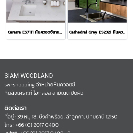
Cararra ES7111 หินควอตซ์ลายหินอ่อนสีขาว
Cathedral Grey ES2321 หินควอตซ์ลายหินอ่อนสีดำ
SIAM WOODLAND
sw-shopping จำหน่ายหินควอตช์
หินสังเคราะห์ ไฮกลอส ลามิเนต ปิดผิว
ติดต่อเรา
ที่อยู่ : 39 หมู่ 18, บึงคำพร้อย, ลำลูกกา, ปทุมธานี 12150
โทร :
+66 (0) 2017 0400