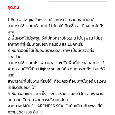
จุดเด่น
1. หินควอตซ์ดูแลรักษาง่ายด้วยการทำความสะอาดปกติ
สามารถใช้งานในห้องน้ำได้ ไม่ก่อให้เกิดเชื้อรา เนื่องจากไม่มีรู
พรุน
2. พื้นผิวที่ไม่มีรูพรุน จึงไม่ทิ้งคราบฝังแน่น ไม่มีรูพรุน ไม่มีรู
อากาศ ทำให้ไม่เกิดเชื้อรา กลิ่นอับ และแบคทีเรีย
3. หินควอตซ์ ไม่เป็นอันตรายต่อสุขภาพ เป็นมิตรต่อสิ่ง
แวดล้อม
สามารถใช้งานในโรงพยาบาล และใช้ในพื้นที่ประกอบอาหารได้
4. คุณสมบัติที่เป็น Highlight เลยก็คือ ทนต่อรอยขีดข่วนได้ดี
มาก
สามารถนำไปใช้งาน ท๊อปโต๊ะ ท๊อปครัว ท๊อปเคาน์เตอร์ บริเวณ
ที่เสียดสีบ่อยๆ ได้
5. หินควอตซ์มีความแข็งแรงกว่าหินธรรมชาติ ไม่แตกหักง่าย
ลดความเสียหาย จากการใช้งานหนักๆ
จากภาพ MOHS HARDNESS SCALE เมื่อเทียบกับเพชรที่มี
ความแข็งแรงระดับ 10