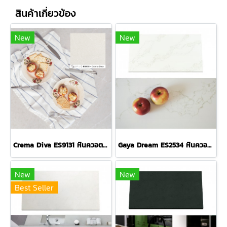
สินค้าเกี่ยวข้อง
New
New
Crema Diva ES9131 หินควอตซ์ลายหินอ่อนสีครีม
Gaya Dream ES2534 หินควอตซ์ลายหินอ่อนสีขาว
New
New
Best Seller