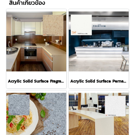
สินค้าเกี่ยวข้อง
Acrylic Solid Surface Fragranza S106 หินสังเคราะห์สีครีม
Acrylic Solid Surface Perna White S001 หินสังเคราะห์สีขาว