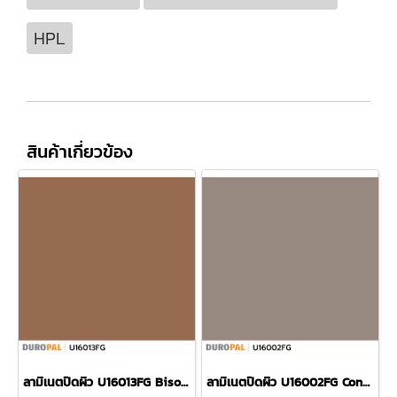
HPL
สินค้าเกี่ยวข้อง
ลามิเนตปิดผิว U16013FG Bison แบรนด์ Duropal
ลามิเนตปิดผิว U16002FG Congo แบรนด์ Duropal