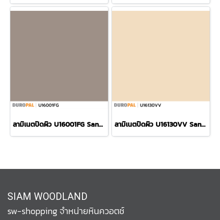
ลามิเนตปิดผิว U16001FG Sand Gray แบรนด์ Duropal
ลามิเนตปิดผิว U16130VV Sand Grey แบรนด์ Duropal
SIAM WOODLAND
sw-shopping จำหน่ายหินควอตช์