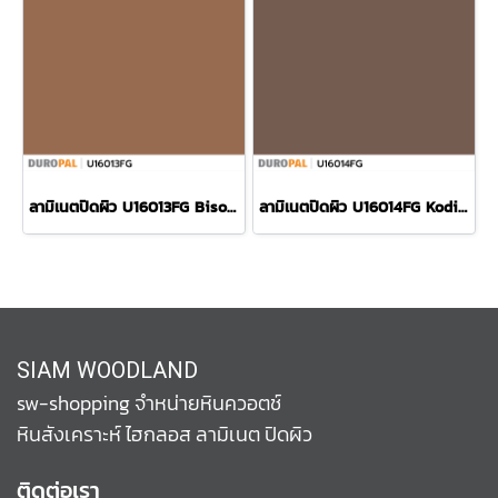
ลามิเนตปิดผิว U16013FG Bison แบรนด์ Duropal
ลามิเนตปิดผิว U16014FG Kodiak แบรนด์ Duropal
SIAM WOODLAND
sw-shopping จำหน่ายหินควอตช์
หินสังเคราะห์ ไฮกลอส ลามิเนต ปิดผิว
ติดต่อเรา