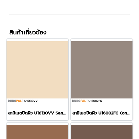
สินค้าเกี่ยวข้อง
ลามิเนตปิดผิว U16130VV Sand Grey แบรนด์ Duropal
ลามิเนตปิดผิว U16002FG Congo แบรนด์ Duropal