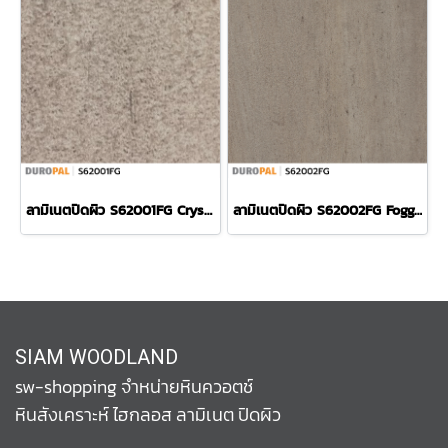
ลามิเนตปิดผิว S62001FG Crystal Gray Morocco แบรนด์ Duropal
ลามิเนตปิดผิว S62002FG Foggy Gray Morocco แบรนด์ Duropal
SIAM WOODLAND
sw-shopping จำหน่ายหินควอตช์
หินสังเคราะห์ ไฮกลอส ลามิเนต ปิดผิว