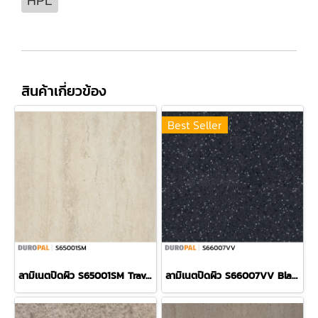
HPL
สินค้าเกี่ยวข้อง
Best Seller
ลามิเนตปิดผิว S65001SM Travertine แบรนด์ Duropal
ลามิเนตปิดผิว S66007VV Black Myriade แบรนด์ Duropal