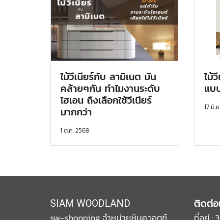
ไม้วีเนียร์กับ ลามิเนต มัน
ไม้ว
คล้ายๆกัน ทำไมงานระดับ
แบบ
ไฮเอน ถึงเลือกใช้วีเนียร์
17 มิ.
มากกว่า
1 ต.ค. 2568
ติดต่อ
SIAM WOODLAND
sw-shopping จำหน่ายหินควอตช์
ที่อยู่ 